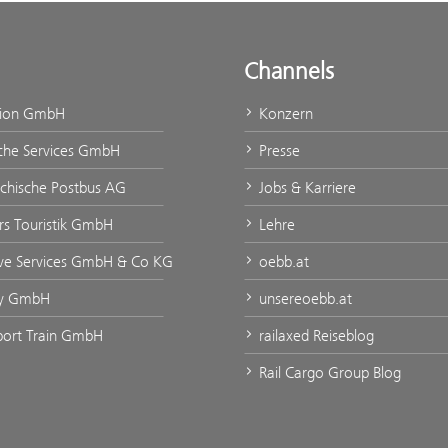
Channels
tion GmbH
Konzern
che Services GmbH
Presse
ichische Postbus AG
Jobs & Karriere
urs Touristik GmbH
Lehre
ve Services GmbH & Co KG
oebb.at
ty GmbH
unsereoebb.at
rport Train GmbH
railaxed Reiseblog
Rail Cargo Group Blog