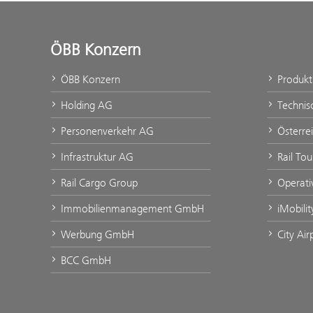
ÖBB Konzern
ÖBB Konzern
Produk
Holding AG
Technis
Personenverkehr AG
Österre
Infrastruktur AG
Rail To
Rail Cargo Group
Operati
Immobilienmanagement GmbH
iMobili
Werbung GmbH
City Ai
BCC GmbH