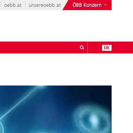
oebb.at
unsereoebb.at
ÖBB Konzern
DE